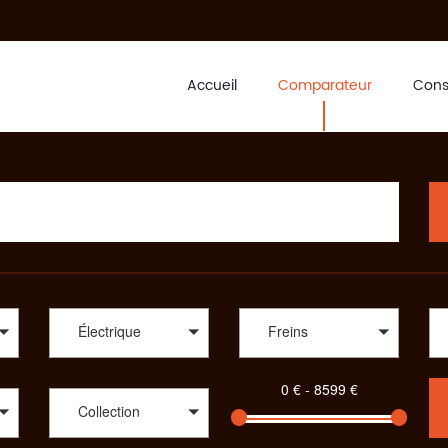
Accueil
Comparateur
Cons
tion pas cher
le que soit votre pratique, soyez prêt à descendre les sentiers de VTT, 
hoix de cycle s’offre à vous. SportAdvice Bike saura vous proposer le v
, Dvélos, Focus, Frog Bikes Ltd, GT, Kalkhoff, Kuota, LaPierre, Lomb
 adepte de cyclisme, un passionné de vélo ou encore un pratiquant de V
e vous apporter un conseil avisé sur le modèle qui vous correspond, Spor
e : compétition, cyclo-cross, aérodynamique, polyvalent, des vélos Tout 
écialisés vous pourrez aussi choisir le vélo idéal dans des gammes com
nts, des vélos de ville ou encore des draisiennes. Pour votre enfant a
tique, SportAdvice propose différents critères à sélectionner pour toujou
Électrique
Freins
Collection