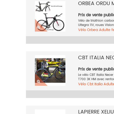
ORBEA ORDU 
Prix de vente publi
Vélo de triathlon carb
Ultegra 11V, roues Visio
Vélo
Orbea
Adulte 
Rouge
2017
CBT ITALIA N
Prix de vente publi
Le vélo CBT Italia Ne
T700 3K HM avec renforts
Vélo
Cbt Italia
Adul
Jaune
LAPIERRE XELI