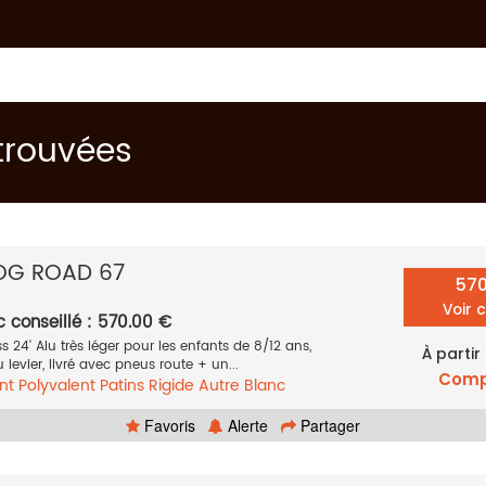
 trouvées
OG ROAD 67
57
Voir 
c conseillé : 570.00 €
 24' Alu très léger pour les enfants de 8/12 ans,
À partir
levier, livré avec pneus route + un...
Comp
nt
Polyvalent
Patins
Rigide
Autre
Blanc
Favoris
Alerte
Partager