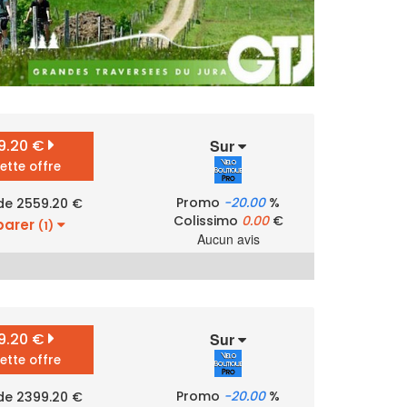
9.20 €
Sur
cette offre
Promo
-20.00
%
 de 2559.20 €
Colissimo
0.00
€
arer
(1)
Aucun avis
9.20 €
Sur
cette offre
Promo
-20.00
%
 de 2399.20 €