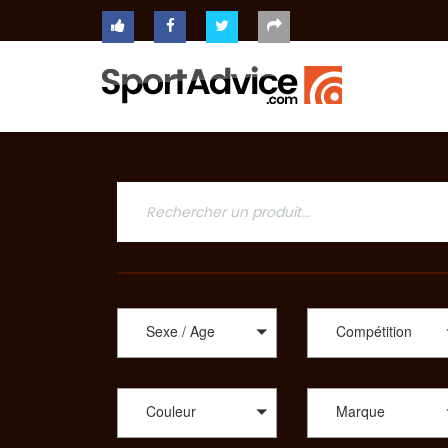
ACCUEIL
COMPARATEUR
Achat de vélo compéti
Sur routes ou dans les chemins les plus arpentés, quel
CONSEILS
Vélo Boutique Pro, Pro du Sport, Shop Bike, un large c
d’enseignes : AGM Tech, Cannondale, CBT Italia, Cube
Santa Cruz, Specialized, Sunn et Winora. Vous êtes un
QUESTIONS
choix de vélo, idéal selon votre utilisation. En plus d
-
sélection de modèles, vous trouverez des vélos de rout
RÉPONSES
dirt. Afin de vous proposer les meilleurs produits sp
CONTACT
même parmi un choix de tandem, de BMX, des vélos plia
Pour consulter et trouver le vélo parfait pour votre pra
Sexe / Age
Compétition
Couleur
Marque