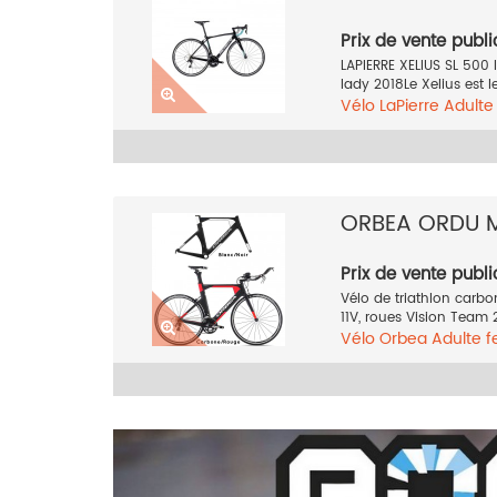
Prix de vente publi
LAPIERRE XELIUS SL 500 
lady 2018Le Xelius est 
Vélo
LaPierre
Adult
Bleu
2018
ORBEA ORDU 
Prix de vente publi
Vélo de triathlon carb
11V, roues Vision Team 2
Vélo
Orbea
Adulte 
Rouge
2017