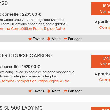
M20
183
Voir 
c conseillé : 2299.00 €
one Orbea Ordu 2017, montage tout Shimano
À partir
n Team 30, options disponibles, cadre garanti...
Comp
femme
Compétition
Patins
Rigide
Autre
Favoris
Alerte
Partager
ECER COURSE CARBONE
174
Voir 
c conseillé : 1920.00 €
cer est conçu avec un cadre en carbone monocoque
À partir
 Kevlar intégrés aux endroits les plus...
Comp
te femme
Compétition
Patins
Rigide
Autre
Favoris
Alerte
Partager
US SL 500 LADY MC