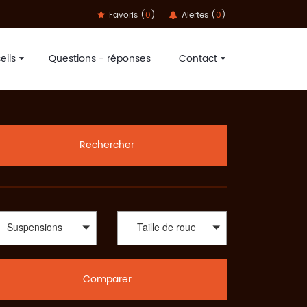
Favoris (
0
)
Alertes (
0
)
eils
Questions - réponses
Contact
à foncer sur les pistes grâce à nos partenaires Dvélo,
élo adéquat au meilleur prix chez une multitude
ardo, Metra, Moustache, Neomouv, Orbea, Puky, Redline,
TT, SportAdvice Bike est là pour vous orienter sur votre
Rechercher
tAdvice vous propose le meilleur prix. A travers une large
Terrains : all-mountain, enduro, descente/freeride, fat,
me le Trekking : VTC, Rando/voyage, vélo couché ou bien
ussi vous aurez le choix parmi une diversité de vélos.
rs vous proposer la meilleure offre au meilleur prix.
Suspensions
Taille de roue
Comparer