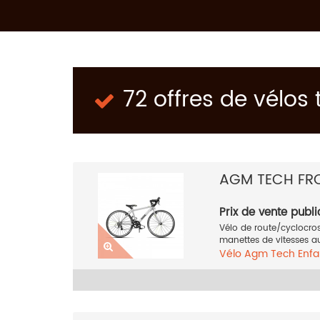
72 offres de vélos
AGM TECH FR
Prix de vente publi
Vélo de route/cyclocross
manettes de vitesses au 
Vélo
Agm Tech
Enfa