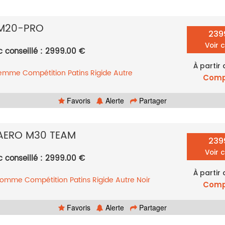
M20-PRO
239
Voir 
c conseillé : 2999.00 €
À partir
femme
Compétition
Patins
Rigide
Autre
Comp
Favoris
Alerte
Partager
AERO M30 TEAM
239
Voir 
c conseillé : 2999.00 €
À partir
 homme
Compétition
Patins
Rigide
Autre
Noir
Comp
Favoris
Alerte
Partager