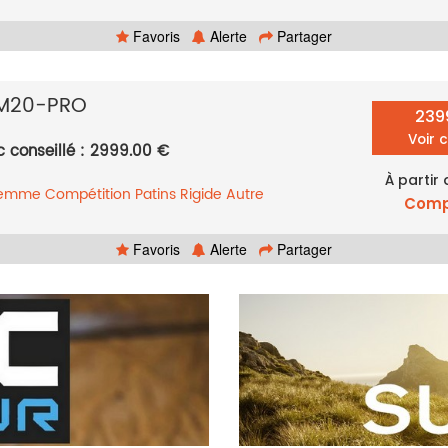
Favoris
Alerte
Partager
M20-PRO
239
Voir 
c conseillé : 2999.00 €
À partir
femme
Compétition
Patins
Rigide
Autre
Comp
Favoris
Alerte
Partager