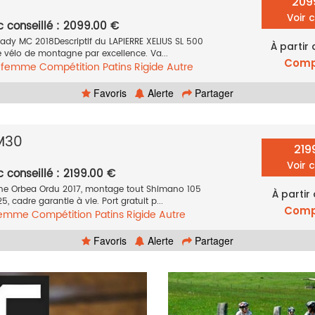
209
Voir 
c conseillé : 2099.00 €
lady MC 2018Descriptif du LAPIERRE XELIUS SL 500
À partir
le vélo de montagne par excellence. Va...
Comp
e femme
Compétition
Patins
Rigide
Autre
Favoris
Alerte
Partager
M30
219
Voir 
c conseillé : 2199.00 €
one Orbea Ordu 2017, montage tout Shimano 105
À partir
5, cadre garantie à vie. Port gratuit p...
Comp
femme
Compétition
Patins
Rigide
Autre
Favoris
Alerte
Partager