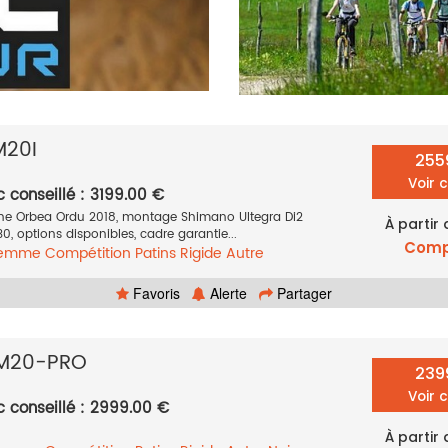
M20I
255
Voir 
c conseillé : 3199.00 €
one Orbea Ordu 2018, montage Shimano Ultegra Di2
À partir
0, options disponibles, cadre garantie...
Comp
femme
Compétition
Patins
Rigide
Autre
Favoris
Alerte
Partager
M20-PRO
239
Voir 
c conseillé : 2999.00 €
À partir