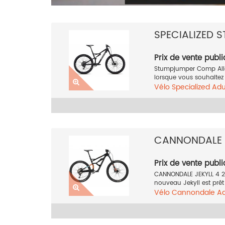
SPECIALIZED 
Prix de vente publi
Stumpjumper Comp Allo
lorsque vous souhaitez à 
Vélo
Specialized
Adu
27.5 pouces
Noir
20
CANNONDALE J
Prix de vente publi
CANNONDALE JEKYLL 4 27
nouveau Jekyll est prêt
Vélo
Cannondale
A
Tout suspendu
27.5