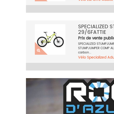
27.5 pouces
Jaune
SPECIALIZED 
29/6FATTIE
Prix de vente publi
SPECIALIZED STUMPJUMP
STUMPJUMPER COMP ALLO
carbon...
Vélo
Specialized
Adu
29 pouces
Jaune
20