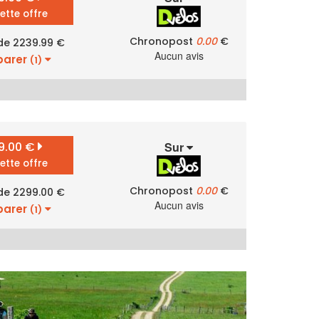
cette offre
Chronopost
0.00
€
 de 2239.99 €
Aucun avis
arer
(1)
9.00 €
Sur
cette offre
Chronopost
0.00
€
 de 2299.00 €
Aucun avis
arer
(1)