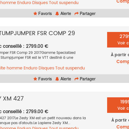
Comp
e homme
Enduro
Disques
Tout suspendu
2017
Favoris
Alerte
Partager
STUMPJUMPER FSR COMP 29
279
Voir 
c conseillé : 2799.00 €
jumper FSR Comp 29 2017Gamme Specialized
À partir
Stumpjumper FSR est le VTT destiné à une
Comp
lte homme
Enduro
Disques
Tout suspendu
15
Favoris
Alerte
Partager
Y XM 427
199
Voir 
c conseillé : 2799.00 €
 427 2017Le Zesty XM est un petit nouveau dans la
À partir
que pas d’atouts.Le Lapierre Zesty XM...
Comp
e homme
Enduro
Disques
Tout suspendu