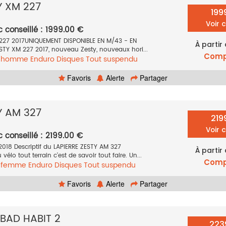
Y XM 227
199
Voir 
c conseillé : 1999.00 €
 227 2017UNIQUEMENT DISPONIBLE EN M/43 - EN
À partir
STY XM 227 2017, nouveau Zesty, nouveaux hori...
Comp
e homme
Enduro
Disques
Tout suspendu
17
Favoris
Alerte
Partager
Y AM 327
219
Voir 
c conseillé : 2199.00 €
2018 Descriptif du LAPIERRE ZESTY AM 327
À partir
lo tout terrain c'est de savoir tout faire. Un...
Comp
e femme
Enduro
Disques
Tout suspendu
18
Favoris
Alerte
Partager
BAD HABIT 2
223