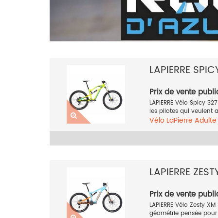
LAPIERRE SPIC
Prix de vente publi
LAPIERRE Vélo Spicy 327
les pilotes qui veulent a
Vélo
LaPierre
Adult
27.5 pouces
Jaune
LAPIERRE ZEST
Prix de vente publi
LAPIERRE Vélo Zesty XM
géométrie pensée pour 