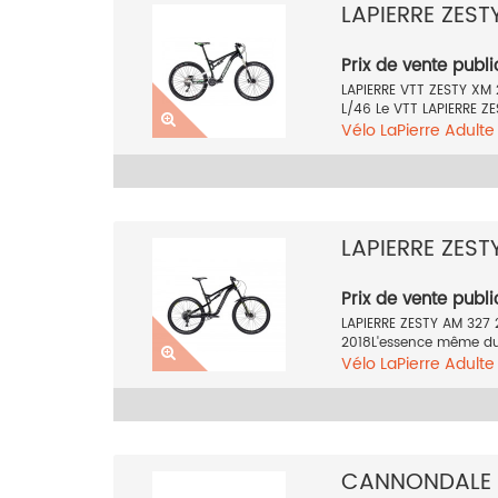
LAPIERRE ZEST
Prix de vente publi
LAPIERRE VTT ZESTY XM
L/46 Le VTT LAPIERRE ZE
Vélo
LaPierre
Adult
27.5 pouces
Vert
20
LAPIERRE ZEST
Prix de vente publi
LAPIERRE ZESTY AM 327 
2018L'essence même du vé
Vélo
LaPierre
Adult
27.5 pouces
Noir
20
CANNONDALE 