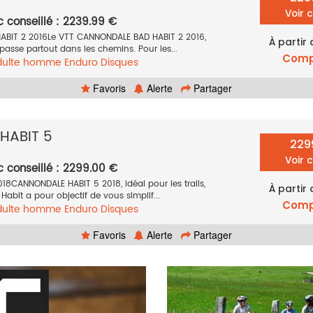
Voir 
c conseillé : 2239.99 €
BIT 2 2016Le VTT CANNONDALE BAD HABIT 2 2016,
À partir
 passe partout dans les chemins. Pour les...
Comp
dulte homme
Enduro
Disques
 pouces
Orange
2016
Favoris
Alerte
Partager
HABIT 5
229
Voir 
c conseillé : 2299.00 €
8CANNONDALE HABIT 5 2018, idéal pour les trails,
À partir
 Habit a pour objectif de vous simplif...
Comp
dulte homme
Enduro
Disques
 pouces
Jaune
2018
Favoris
Alerte
Partager