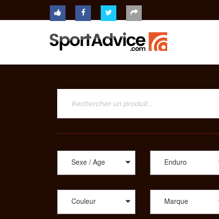
ACCUEIL
COMPARATEUR
Achat de vélo enduro
Sur routes ou dans les chemins les plus arpentés, quel
CONSEILS
Vélo Boutique Pro, Pro du Sport, Shop Bike, un large c
d’enseignes : AGM Tech, Cannondale, CBT Italia, Cube
Santa Cruz, Specialized, Sunn et Winora. Vous êtes un
QUESTIONS
choix de vélo, idéal selon votre utilisation. En plus d
-
sélection de modèles, vous trouverez des vélos de rout
RÉPONSES
dirt. Afin de vous proposer les meilleurs produits sp
CONTACT
même parmi un choix de tandem, de BMX, des vélos plia
Pour consulter et trouver le vélo parfait pour votre pra
Sexe / Age
Enduro
Couleur
Marque