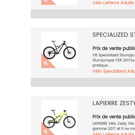
Vélo
LaPierre
Adult
27.5 pouces
Orange
SPECIALIZED 
Prix de vente publi
Vtt Specialized Stump
Stumjumper FSR 2017Le 
pratique...
Vélo
Specialized
Adu
29 pouces
Rouge
20
LAPIERRE ZEST
Prix de vente publi
LAPIERRE Vélo Zesty XM
gamme 2017 et il ne man
Vélo
LaPierre
Adult