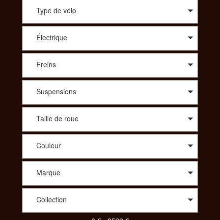
conseil avisé sur le modèle qui vous correspond, SportAdvice
vous propose le meilleur prix. A travers une large sélection de
Type de vélo
modèles, vous trouverez des vélos de route : compétition,
cyclo-cross, aérodynamique, polyvalent, des vélos Tout
Électrique
Terrains : all-mountain, enduro, descente/freeride, fat, dirt. Afin
de vous proposer les meilleurs produits spécialisés vous
pourrez aussi choisir le vélo idéal dans des gammes comme le
Freins
Trekking : VTC, Rando/voyage, vélo couché ou bien même
parmi un choix de tandem, de BMX, des vélos pliants, des
vélos de ville ou encore des draisiennes. Pour votre enfant
Suspensions
aussi vous aurez le choix parmi une diversité de vélos. Pour
consulter et trouver le vélo parfait pour votre pratique,
SportAdvice propose différents critères à sélectionner pour
Taille de roue
toujours vous proposer la meilleure offre au meilleur prix.
Couleur
Marque
Collection