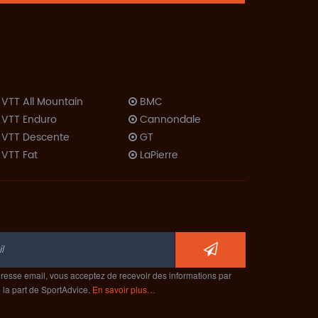
VTT All Mountain
BMC
VTT Enduro
Cannondale
VTT Descente
GT
VTT Fat
LaPierre
VTT Dirt
Lombardo
Trekking VTC
Look
Trekking Rando
Moustache
Vélo Couché
Orbea
Route
ProRide
ompétition
Scott
Cyclo-Cross
resse email, vous acceptez de recevoir des informations par
Specialized
e la part de SportAdvice.
En savoir plus…
Route
Trek
érodynamique