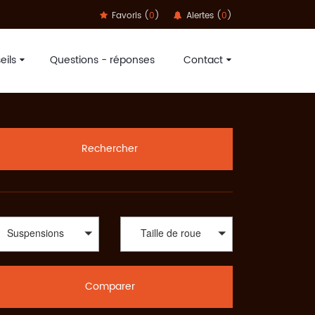
Favoris (
0
)
Alertes (
0
)
eils
Questions - réponses
Contact
à foncer sur les pistes grâce à nos partenaires Dvélo,
élo adéquat au meilleur prix chez une multitude
ardo, Metra, Moustache, Neomouv, Orbea, Puky, Redline,
TT, SportAdvice Bike est là pour vous orienter sur votre
Rechercher
tAdvice vous propose le meilleur prix. A travers une large
Terrains : all-mountain, enduro, descente/freeride, fat,
me le Trekking : VTC, Rando/voyage, vélo couché ou bien
ussi vous aurez le choix parmi une diversité de vélos.
rs vous proposer la meilleure offre au meilleur prix.
Suspensions
Taille de roue
Comparer