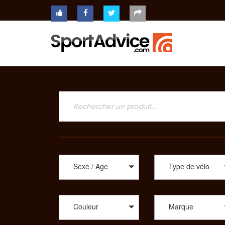
ACCUEIL
COMPARATEUR
Achat de vélo Scott p
Sur routes ou dans les chemins les plus arpentés, quel
CONSEILS
Vélo Boutique Pro, Pro du Sport, Shop Bike, un large c
d’enseignes : AGM Tech, Cannondale, CBT Italia, Cube
Santa Cruz, Specialized, Sunn et Winora. Vous êtes un
QUESTIONS
choix de vélo, idéal selon votre utilisation. En plus d
-
sélection de modèles, vous trouverez des vélos de rout
RÉPONSES
dirt. Afin de vous proposer les meilleurs produits sp
CONTACT
même parmi un choix de tandem, de BMX, des vélos plia
Pour consulter et trouver le vélo parfait pour votre pra
Sexe / Age
Type de vélo
Couleur
Marque