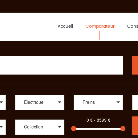
Accueil
Comparateur
Cons
as cher
le que soit votre pratique, soyez prêt à descendre les sentiers de VTT, 
hoix de cycle s’offre à vous. SportAdvice Bike saura vous proposer le v
, Dvélos, Focus, Frog Bikes Ltd, GT, Kalkhoff, Kuota, LaPierre, Lomb
 adepte de cyclisme, un passionné de vélo ou encore un pratiquant de V
e vous apporter un conseil avisé sur le modèle qui vous correspond, Spor
e : compétition, cyclo-cross, aérodynamique, polyvalent, des vélos Tout 
écialisés vous pourrez aussi choisir le vélo idéal dans des gammes com
nts, des vélos de ville ou encore des draisiennes. Pour votre enfant a
tique, SportAdvice propose différents critères à sélectionner pour toujou
Électrique
Freins
Collection