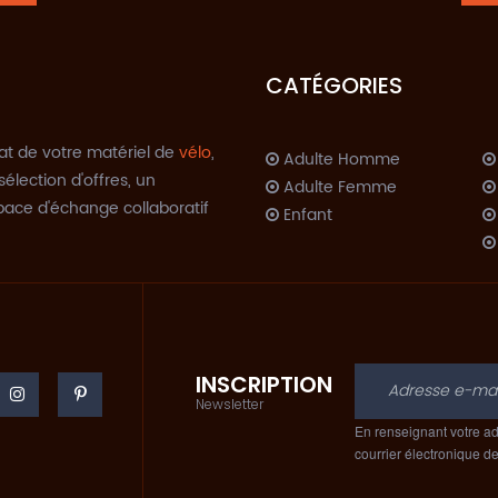
CATÉGORIES
at de votre matériel de
vélo
,
Adulte Homme
sélection d'offres, un
Adulte Femme
space d'échange collaboratif
Enfant
INSCRIPTION
C
Newsletter
En renseignant votre ad
courrier électronique d
A