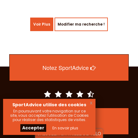
Voir Plus
Modifier ma recherche !
Notez SportAdvice
x
SportAdvice utilise des cookies
En poursuivant votre navigation sur ce
site, vous acceptez l'utilisation de Cookies
pour réaliser des statistiques de visites.
169 votes : 4.49 / 5
Accepter
En savoir plus
CALCULER SA TAILLE DE VELO