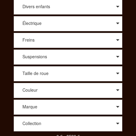
conseil avisé sur le modèle qui vous correspond, SportAdvice
vous propose le meilleur prix. A travers une large sélection de
Divers enfants
modèles, vous trouverez des vélos de route : compétition,
cyclo-cross, aérodynamique, polyvalent, des vélos Tout
Électrique
Terrains : all-mountain, enduro, descente/freeride, fat, dirt. Afin
de vous proposer les meilleurs produits spécialisés vous
pourrez aussi choisir le vélo idéal dans des gammes comme le
Freins
Trekking : VTC, Rando/voyage, vélo couché ou bien même
parmi un choix de tandem, de BMX, des vélos pliants, des
vélos de ville ou encore des draisiennes. Pour votre enfant
Suspensions
aussi vous aurez le choix parmi une diversité de vélos. Pour
consulter et trouver le vélo parfait pour votre pratique,
SportAdvice propose différents critères à sélectionner pour
Taille de roue
toujours vous proposer la meilleure offre au meilleur prix.
Couleur
Marque
Collection