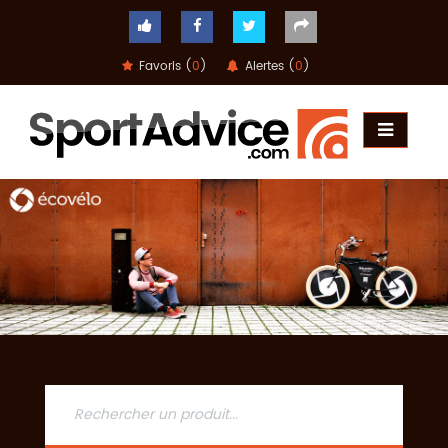
Favoris (
0
)
Alertes (
0
)
ACCUEIL
COMPARATEUR
CONSEILS
QUESTIONS
-
RÉPONSES
CONTACT