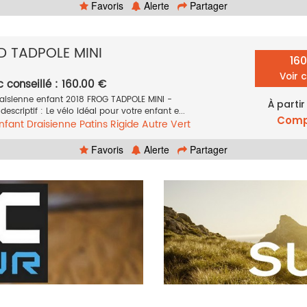
Favoris
Alerte
Partager
D TADPOLE MINI
16
Voir 
c conseillé : 160.00 €
aisienne enfant 2018 FROG TADPOLE MINI -
À partir
escriptif : Le vélo idéal pour votre enfant e...
Comp
nfant
Draisienne
Patins
Rigide
Autre
Vert
Favoris
Alerte
Partager