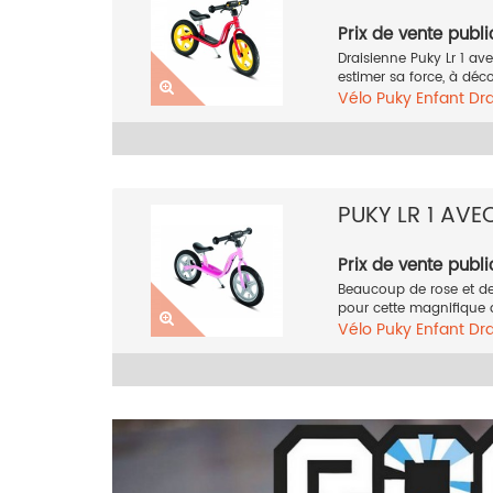
Prix de vente publi
Draisienne Puky Lr 1 av
estimer sa force, à décou
Vélo
Puky
Enfant
Dra
PUKY LR 1 AVE
Prix de vente publi
Beaucoup de rose et de 
pour cette magnifique dr
Vélo
Puky
Enfant
Dra