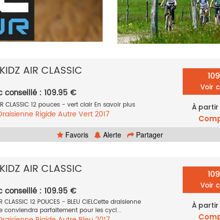
KIDZ AIR CLASSIC
10
Voir 
c conseillé : 109.95 €
R CLASSIC 12 pouces - vert clair En savoir plus
À partir
Draisienne
Rigide
Autre
Vert
2017
Comp
Favoris
Alerte
Partager
KIDZ AIR CLASSIC
10
Voir 
c conseillé : 109.95 €
R CLASSIC 12 POUCES - BLEU CIELCette draisienne
À partir
e conviendra parfaitement pour les cycl...
Comp
Draisienne
Rigide
Autre
Bleu
2017