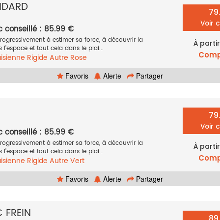
ANDARD
79
Voir 
c conseillé : 85.99 €
ogressivement à estimer sa force, à découvrir la
À parti
s l'espace et tout cela dans le plai...
Comp
isienne
Rigide
Autre
Rose
Favoris
Alerte
Partager
79
Voir 
c conseillé : 85.99 €
ogressivement à estimer sa force, à découvrir la
À parti
s l'espace et tout cela dans le plai...
Comp
isienne
Rigide
Autre
Vert
Favoris
Alerte
Partager
C FREIN
89