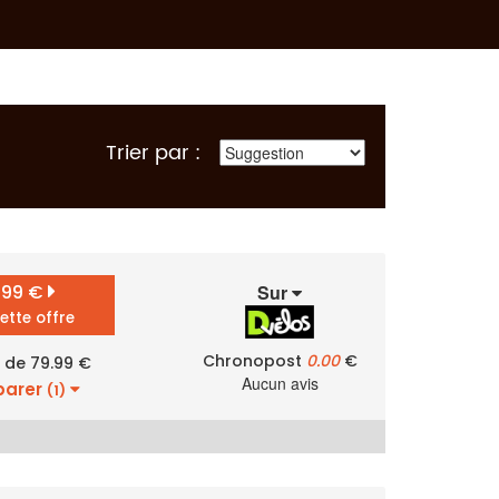
Trier par :
.99 €
Sur
cette offre
Chronopost
0.00
€
r de 79.99 €
Aucun avis
arer
(1)