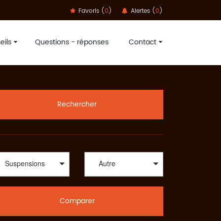
Favoris (
0
)
Alertes (
0
)
eils
Questions - réponses
Contact
à foncer sur les pistes grâce à nos partenaires Dvélo,
élo adéquat au meilleur prix chez une multitude
ardo, Metra, Moustache, Neomouv, Orbea, Puky, Redline,
TT, SportAdvice Bike est là pour vous orienter sur votre
Rechercher
tAdvice vous propose le meilleur prix. A travers une large
Terrains : all-mountain, enduro, descente/freeride, fat,
me le Trekking : VTC, Rando/voyage, vélo couché ou bien
ussi vous aurez le choix parmi une diversité de vélos.
rs vous proposer la meilleure offre au meilleur prix.
Suspensions
Autre
Comparer