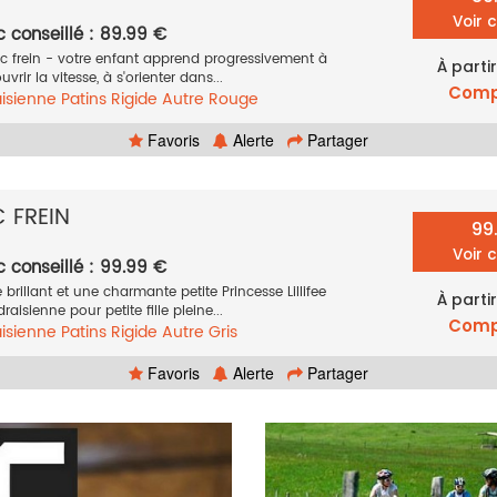
Voir 
c conseillé : 89.99 €
ec frein - votre enfant apprend progressivement à
À parti
vrir la vitesse, à s'orienter dans...
Comp
isienne
Patins
Rigide
Autre
Rouge
Favoris
Alerte
Partager
C FREIN
99
Voir 
c conseillé : 99.99 €
brillant et une charmante petite Princesse Lillifee
À parti
aisienne pour petite fille pleine...
Comp
isienne
Patins
Rigide
Autre
Gris
Favoris
Alerte
Partager