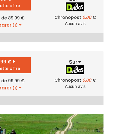
cette offre
Chronopost
0.00
€
r de 89.99 €
Aucun avis
arer
(1)
.99 €
Sur
cette offre
Chronopost
0.00
€
r de 99.99 €
Aucun avis
arer
(1)