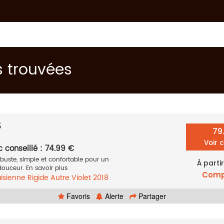
s trouvées
S
79
Voir 
c conseillé : 74.99 €
buste, simple et confortable pour un
À parti
douceur. En savoir plus
Comp
isienne
Rigide
Autre
Violet
2018
Favoris
Alerte
Partager