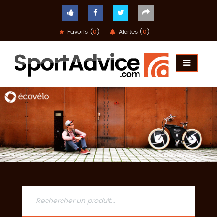
Favoris (
0
)
Alertes (
0
)
ACCUEIL
COMPARATEUR
CONSEILS
QUESTIONS
-
RÉPONSES
CONTACT