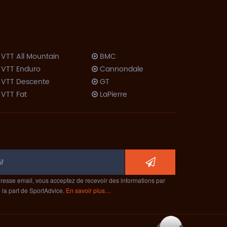
VTT All Mountain
BMC
VTT Enduro
Cannondale
VTT Descente
GT
VTT Fat
LaPierre
VTT Dirt
Lombardo
Trekking VTC
Look
Trekking Rando
Moustache
Vélo Couché
Orbea
Route
ProRide
ompétition
Scott
Cyclo-Cross
resse email, vous acceptez de recevoir des informations par
Specialized
e la part de SportAdvice.
En savoir plus…
Route
Trek
érodynamique
Route Polyvalent