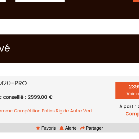
uvé
M20-PRO
239
Voir 
c conseillé : 2999.00 €
À partir
femme
Compétition
Patins
Rigide
Autre
Vert
Comp
Favoris
Alerte
Partager