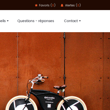
Favoris (
0
)
Alertes (
0
)
eils
Questions - réponses
Contact