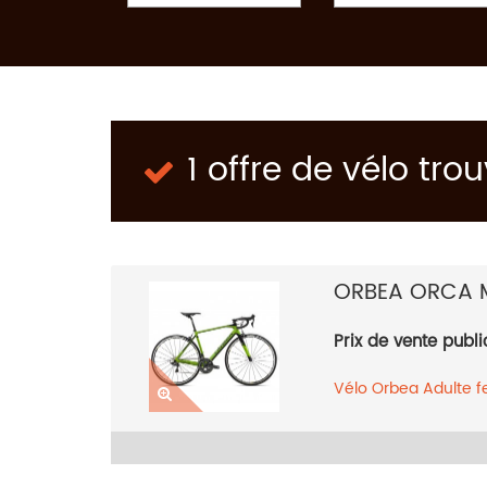
1 offre de vélo tro
ORBEA ORCA 
Prix de vente publi
Vélo
Orbea
Adulte 
2018