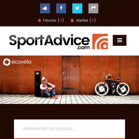
Favoris (
0
)
Alertes (
0
)
ACCUEIL
COMPARATEUR
CONSEILS
QUESTIONS
-
RÉPONSES
CONTACT