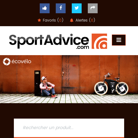
Favoris (
0
)
Alertes (
0
)
ACCUEIL
COMPARATEUR
CONSEILS
QUESTIONS
-
RÉPONSES
CONTACT