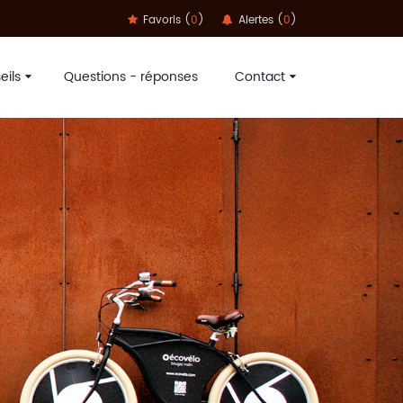
Favoris (
0
)
Alertes (
0
)
eils
Questions - réponses
Contact