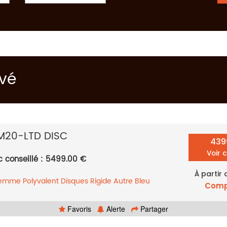
uvé
M20-LTD DISC
439
Voir 
c conseillé : 5499.00 €
À partir
femme
Polyvalent
Disques
Rigide
Autre
Bleu
Comp
Favoris
Alerte
Partager