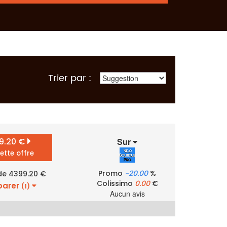
Trier par :
9.20 €
Sur
cette offre
Promo
-20.00
%
 de 4399.20 €
Colissimo
0.00
€
arer
(1)
Aucun avis