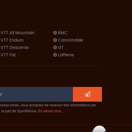
VTT All Mountain
BMC
VTT Enduro
Cannondale
VTT Descente
GT
VTT Fat
LaPierre
VTT Dirt
Lombardo
Trekking VTC
Look
Trekking Rando
Moustache
Vélo Couché
Orbea
Route
ProRide
ompétition
Scott
Cyclo-Cross
resse email, vous acceptez de recevoir des informations par
Specialized
e la part de SportAdvice.
En savoir plus…
Route
Trek
érodynamique
Route Polyvalent