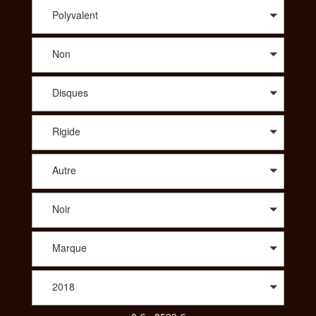
conseil avisé sur le modèle qui vous correspond, SportAdvice
vous propose le meilleur prix. A travers une large sélection de
Polyvalent
modèles, vous trouverez des vélos de route : compétition,
cyclo-cross, aérodynamique, polyvalent, des vélos Tout
Non
Terrains : all-mountain, enduro, descente/freeride, fat, dirt. Afin
de vous proposer les meilleurs produits spécialisés vous
pourrez aussi choisir le vélo idéal dans des gammes comme le
Disques
Trekking : VTC, Rando/voyage, vélo couché ou bien même
parmi un choix de tandem, de BMX, des vélos pliants, des
vélos de ville ou encore des draisiennes. Pour votre enfant
Rigide
aussi vous aurez le choix parmi une diversité de vélos. Pour
consulter et trouver le vélo parfait pour votre pratique,
SportAdvice propose différents critères à sélectionner pour
Autre
toujours vous proposer la meilleure offre au meilleur prix.
Noir
Marque
2018