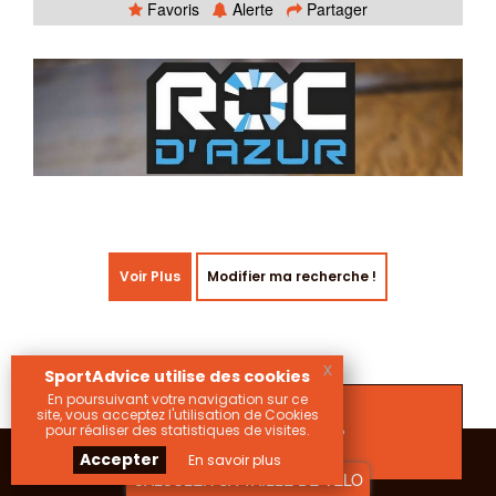
Favoris
Alerte
Partager
Voir Plus
Modifier ma recherche !
x
SportAdvice utilise des cookies
En poursuivant votre navigation sur ce
site, vous acceptez l'utilisation de Cookies
Notez SportAdvice
pour réaliser des statistiques de visites.
Accepter
En savoir plus
CALCULER SA TAILLE DE VELO