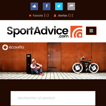
Favoris (
0
)
Alertes (
0
)
ACCUEIL
COMPARATEUR
CONSEILS
QUESTIONS
-
RÉPONSES
CONTACT