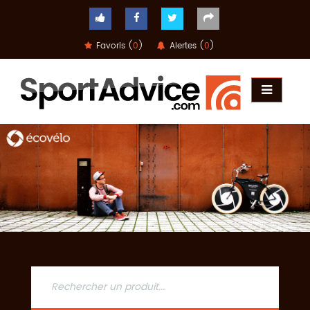
Favoris (
0
)
Alertes (
0
)
ACCUEIL
COMPARATEUR
CONSEILS
QUESTIONS
-
RÉPONSES
CONTACT