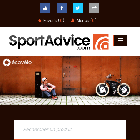
Favoris (
0
)
Alertes (
0
)
ACCUEIL
COMPARATEUR
CONSEILS
QUESTIONS
-
RÉPONSES
CONTACT