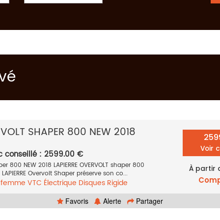
uvé
RVOLT SHAPER 800 NEW 2018
259
Voir 
c conseillé : 2599.00 €
per 800 NEW 2018 LAPIERRE OVERVOLT shaper 800
À partir
e LAPIERRE Overvolt Shaper préserve son co...
Comp
e femme
VTC
Électrique
Disques
Rigide
Favoris
Alerte
Partager