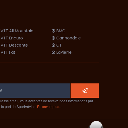
VTT All Mountain
BMC
VTT Enduro
Cannondale
VTT Descente
GT
VTT Fat
LaPierre
VTT Dirt
Lombardo
Trekking VTC
Look
Trekking Rando
Moustache
Vélo Couché
Orbea
Route
ProRide
ompétition
Scott
Cyclo-Cross
resse email, vous acceptez de recevoir des informations par
Specialized
e la part de SportAdvice.
En savoir plus…
Route
Trek
érodynamique
Route Polyvalent