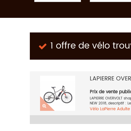
1 offre de vélo tro
LAPIERRE OVE
Prix de vente publi
LAPIERRE OVERVOLT sha
NEW 2018, descriptif : L
Vélo
LaPierre
Adult
Autre
Orange
2018