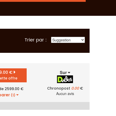
Trier par :
9.00 €
Sur
cette offre
Chronopost
0.00
€
 de 2599.00 €
Aucun avis
arer
(1)