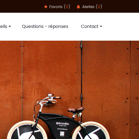
Favoris (
0
)
Alertes (
0
)
eils
Questions - réponses
Contact