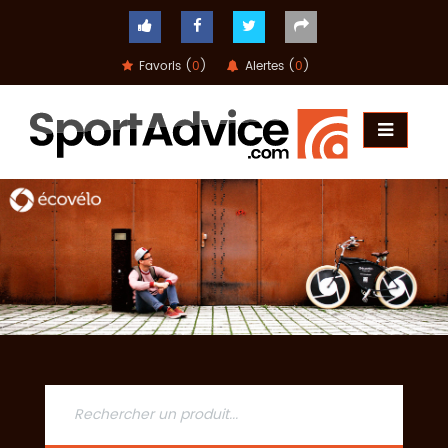
Favoris (
0
)
Alertes (
0
)
ACCUEIL
COMPARATEUR
CONSEILS
QUESTIONS
-
RÉPONSES
CONTACT