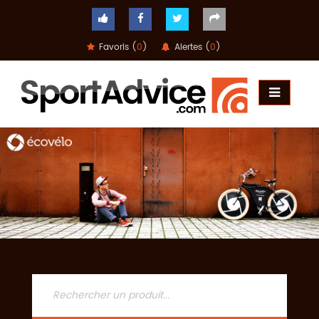
Favoris (
0
)
Alertes (
0
)
ACCUEIL
COMPARATEUR
CONSEILS
QUESTIONS
-
RÉPONSES
CONTACT