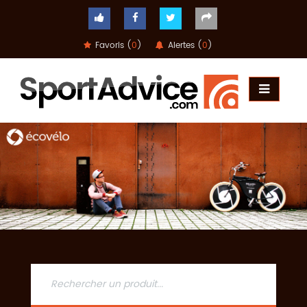
Favoris (
0
)
Alertes (
0
)
ACCUEIL
COMPARATEUR
CONSEILS
QUESTIONS
-
RÉPONSES
CONTACT