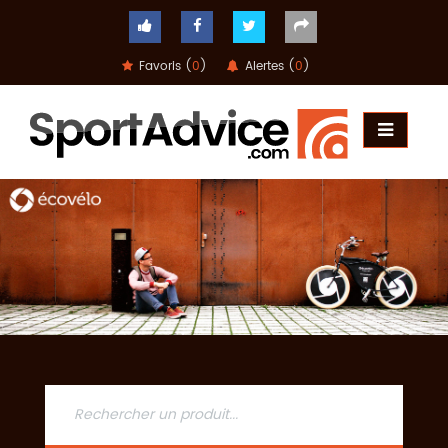
Favoris (
0
)
Alertes (
0
)
ACCUEIL
COMPARATEUR
CONSEILS
QUESTIONS
-
RÉPONSES
CONTACT