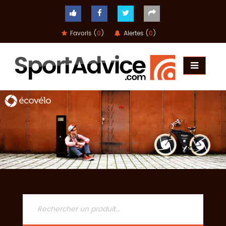
Favoris (
0
)
Alertes (
0
)
ACCUEIL
COMPARATEUR
CONSEILS
QUESTIONS
-
RÉPONSES
CONTACT