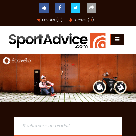
Favoris (
0
)
Alertes (
0
)
ACCUEIL
COMPARATEUR
CONSEILS
QUESTIONS
-
RÉPONSES
CONTACT