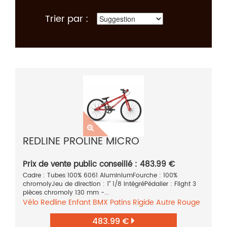
Trier par :
REDLINE PROLINE MICRO
Prix de vente public conseillé : 483.99 €
Cadre : Tubes 100% 6061 AluminiumFourche : 100%
chromolyJeu de direction : 1" 1/8 intégréPédalier : Flight 3
pièces chromoly 130 mm -...
Vélo
Redline
Enfant
BMX
Patins
Rigide
Autre
Rouge
483.99 €