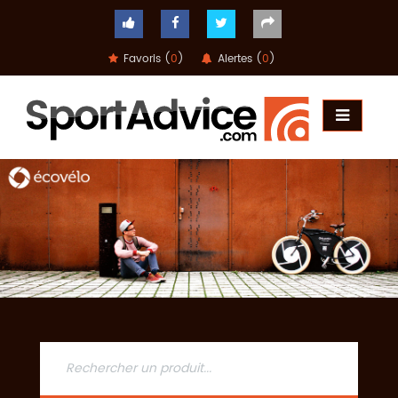
Favoris (
0
)
Alertes (
0
)
ACCUEIL
COMPARATEUR
CONSEILS
QUESTIONS
-
RÉPONSES
CONTACT