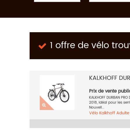
1 offre de vélo tro
KALKHOFF DU
Prix de vente publi
KALKHOFF DURBAN PRO 
2018, idéal pour les se
Nouvell...
Vélo
Kalkhoff
Adult
2018