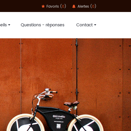
Favoris (
0
)
Alertes (
0
)
eils
Questions - réponses
Contact