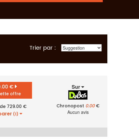
Trier par :
9.00 €
Sur
cette offre
Chronopost
0.00
€
 de 729.00 €
Aucun avis
arer
(1)