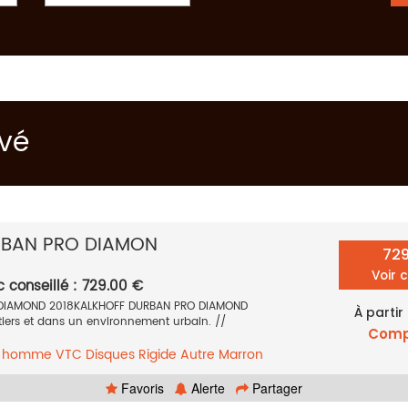
uvé
RBAN PRO DIAMON
72
Voir 
c conseillé : 729.00 €
DIAMOND 2018KALKHOFF DURBAN PRO DIAMOND
À partir
ntiers et dans un environnement urbain. //
Comp
e homme
VTC
Disques
Rigide
Autre
Marron
Favoris
Alerte
Partager