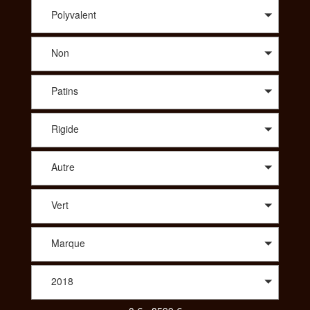
conseil avisé sur le modèle qui vous correspond, SportAdvice
vous propose le meilleur prix. A travers une large sélection de
Polyvalent
modèles, vous trouverez des vélos de route : compétition,
cyclo-cross, aérodynamique, polyvalent, des vélos Tout
Non
Terrains : all-mountain, enduro, descente/freeride, fat, dirt. Afin
de vous proposer les meilleurs produits spécialisés vous
pourrez aussi choisir le vélo idéal dans des gammes comme le
Patins
Trekking : VTC, Rando/voyage, vélo couché ou bien même
parmi un choix de tandem, de BMX, des vélos pliants, des
vélos de ville ou encore des draisiennes. Pour votre enfant
Rigide
aussi vous aurez le choix parmi une diversité de vélos. Pour
consulter et trouver le vélo parfait pour votre pratique,
SportAdvice propose différents critères à sélectionner pour
Autre
toujours vous proposer la meilleure offre au meilleur prix.
Vert
Marque
2018