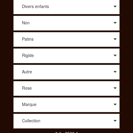
conseil avisé sur le modèle qui vous correspond, SportAdvice
vous propose le meilleur prix. A travers une large sélection de
Divers enfants
modèles, vous trouverez des vélos de route : compétition,
cyclo-cross, aérodynamique, polyvalent, des vélos Tout
Non
Terrains : all-mountain, enduro, descente/freeride, fat, dirt. Afin
de vous proposer les meilleurs produits spécialisés vous
pourrez aussi choisir le vélo idéal dans des gammes comme le
Patins
Trekking : VTC, Rando/voyage, vélo couché ou bien même
parmi un choix de tandem, de BMX, des vélos pliants, des
vélos de ville ou encore des draisiennes. Pour votre enfant
Rigide
aussi vous aurez le choix parmi une diversité de vélos. Pour
consulter et trouver le vélo parfait pour votre pratique,
SportAdvice propose différents critères à sélectionner pour
Autre
toujours vous proposer la meilleure offre au meilleur prix.
Rose
Marque
Collection