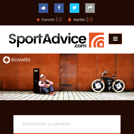
Favoris (
0
)
Alertes (
0
)
ACCUEIL
COMPARATEUR
CONSEILS
QUESTIONS
-
RÉPONSES
CONTACT