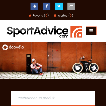
Favoris (
0
)
Alertes (
0
)
ACCUEIL
COMPARATEUR
CONSEILS
QUESTIONS
-
RÉPONSES
CONTACT