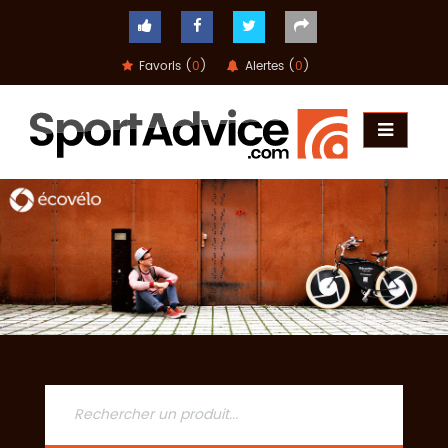
Favoris (
0
)
Alertes (
0
)
ACCUEIL
COMPARATEUR
CONSEILS
QUESTIONS
-
RÉPONSES
CONTACT