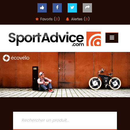
Favoris (
0
)
Alertes (
0
)
ACCUEIL
COMPARATEUR
CONSEILS
QUESTIONS
-
RÉPONSES
CONTACT