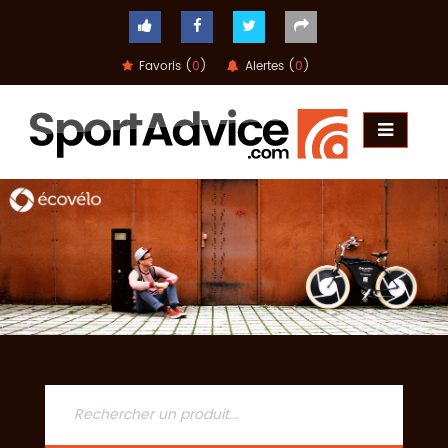
Favoris (
0
)
Alertes (
0
)
ACCUEIL
COMPARATEUR
CONSEILS
QUESTIONS
-
RÉPONSES
CONTACT