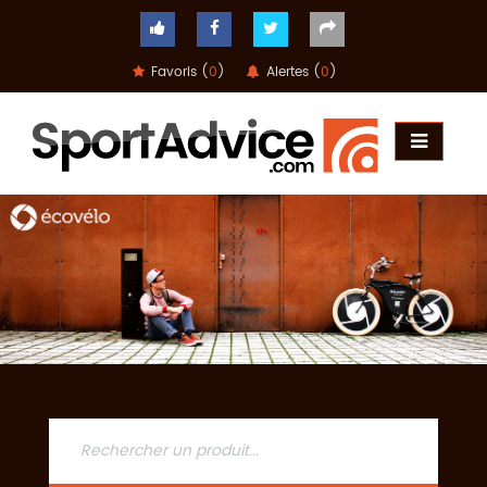
Favoris (
0
)
Alertes (
0
)
ACCUEIL
COMPARATEUR
CONSEILS
QUESTIONS
-
RÉPONSES
CONTACT