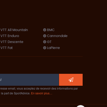
VTT All Mountain
BMC
VTT Enduro
Cannondale
VTT Descente
GT
VTT Fat
LaPierre
VTT Dirt
Lombardo
Trekking VTC
Look
Trekking Rando
Moustache
Vélo Couché
Orbea
Route
ProRide
ompétition
Scott
Cyclo-Cross
resse email, vous acceptez de recevoir des informations par
Specialized
e la part de SportAdvice.
En savoir plus…
Route
Trek
érodynamique
Route Polyvalent