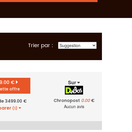
Trier par :
9.00 €
Sur
cette offre
Chronopost
0.00
€
 de 3499.00 €
Aucun avis
arer
(1)