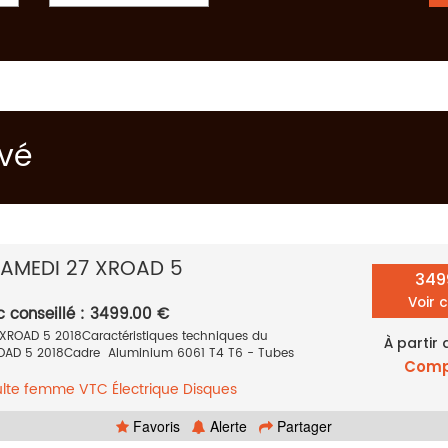
uvé
AMEDI 27 XROAD 5
349
Voir 
c conseillé : 3499.00 €
ROAD 5 2018Caractéristiques techniques du
À partir
AD 5 2018Cadre Aluminium 6061 T4 T6 - Tubes
Comp
lte femme
VTC
Électrique
Disques
uces
Gris
2018
Favoris
Alerte
Partager