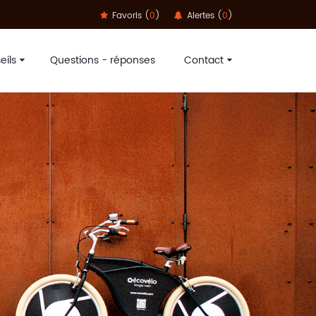
Favoris (
0
)
Alertes (
0
)
eils
Questions - réponses
Contact