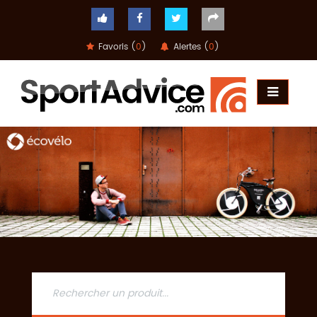
Favoris (
0
)
Alertes (
0
)
ACCUEIL
COMPARATEUR
CONSEILS
QUESTIONS
-
RÉPONSES
CONTACT