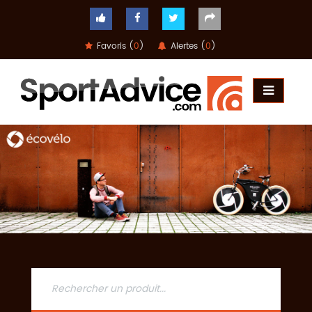
Favoris (
0
)
Alertes (
0
)
ACCUEIL
COMPARATEUR
CONSEILS
QUESTIONS
-
RÉPONSES
CONTACT