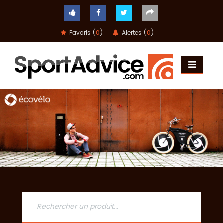
Favoris (
0
)
Alertes (
0
)
ACCUEIL
COMPARATEUR
CONSEILS
QUESTIONS
-
RÉPONSES
CONTACT