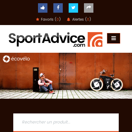
Favoris (
0
)
Alertes (
0
)
ACCUEIL
COMPARATEUR
CONSEILS
QUESTIONS
-
RÉPONSES
CONTACT