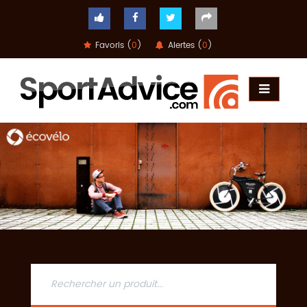
Favoris (
0
)
Alertes (
0
)
ACCUEIL
COMPARATEUR
CONSEILS
QUESTIONS
-
RÉPONSES
CONTACT