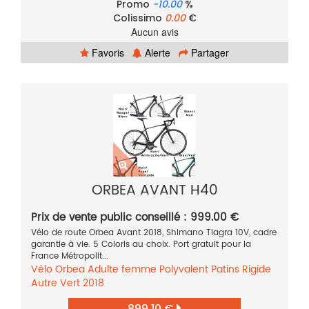
Promo
-10.00
%
Colissimo
0.00
€
Aucun avis
Favoris
Alerte
Partager
ORBEA AVANT H40
Prix de vente public conseillé : 999.00 €
Vélo de route Orbea Avant 2018, Shimano Tiagra 10V, cadre
garantie à vie. 5 Coloris au choix. Port gratuit pour la
France Métropolit...
Vélo
Orbea
Adulte femme
Polyvalent
Patins
Rigide
Autre
Vert
2018
899.10 €