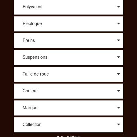
conseil avisé sur le modèle qui vous correspond, SportAdvice
vous propose le meilleur prix. A travers une large sélection de
Polyvalent
modèles, vous trouverez des vélos de route : compétition,
cyclo-cross, aérodynamique, polyvalent, des vélos Tout
Électrique
Terrains : all-mountain, enduro, descente/freeride, fat, dirt. Afin
de vous proposer les meilleurs produits spécialisés vous
pourrez aussi choisir le vélo idéal dans des gammes comme le
Freins
Trekking : VTC, Rando/voyage, vélo couché ou bien même
parmi un choix de tandem, de BMX, des vélos pliants, des
vélos de ville ou encore des draisiennes. Pour votre enfant
Suspensions
aussi vous aurez le choix parmi une diversité de vélos. Pour
consulter et trouver le vélo parfait pour votre pratique,
SportAdvice propose différents critères à sélectionner pour
Taille de roue
toujours vous proposer la meilleure offre au meilleur prix.
Couleur
Marque
Collection