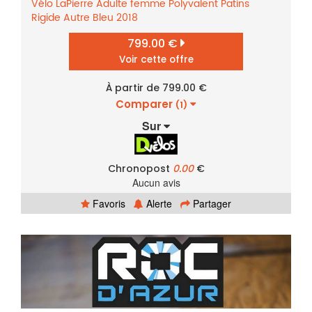
Vélo
LaPierre
Adulte femme
Polyvalent
Patins
Rigide
Autre
Bleu
2018
799.00 €
Voir cette offre
À partir de 799.00 €
Comparer
(1)
Sur
Chronopost
0.00
€
Aucun avis
Favoris
Alerte
Partager