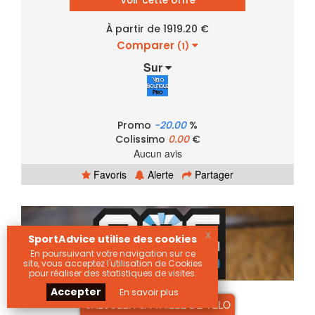
Voir cette offre
À partir de 1919.20 €
Comparer
(1)
Sur
Promo
-20.00
%
Colissimo
0.00
€
Aucun avis
Favoris
Alerte
Partager
x
SportAdvice utilise des cookies
En poursuivant votre navigation sur ce
site, vous acceptez l'utilisation de Cookies
pour réaliser des statistiques de visites.
Accepter
En savoir plus
CALCULER SA TAILLE DE VELO