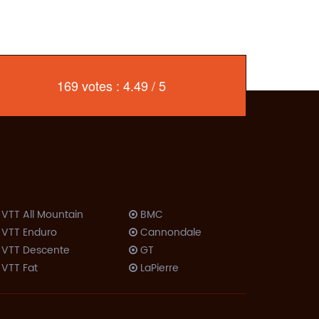
169 votes : 4.49 / 5
VTT All Mountain
BMC
VTT Enduro
Cannondale
VTT Descente
GT
VTT Fat
LaPierre
VTT Dirt
Lombardo
Trekking VTC
Look