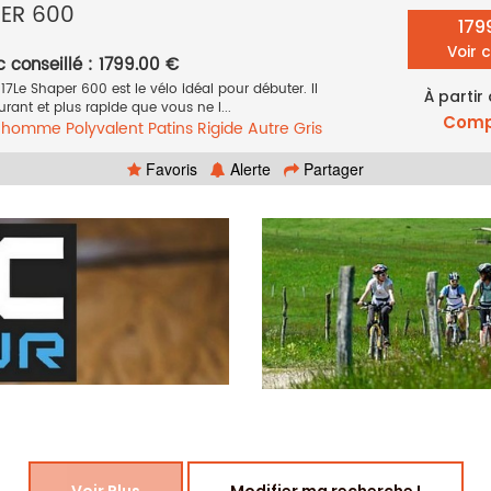
PER 600
179
Voir 
c conseillé : 1799.00 €
7Le Shaper 600 est le vélo idéal pour débuter. Il
À partir
surant et plus rapide que vous ne l...
Comp
e homme
Polyvalent
Patins
Rigide
Autre
Gris
Favoris
Alerte
Partager