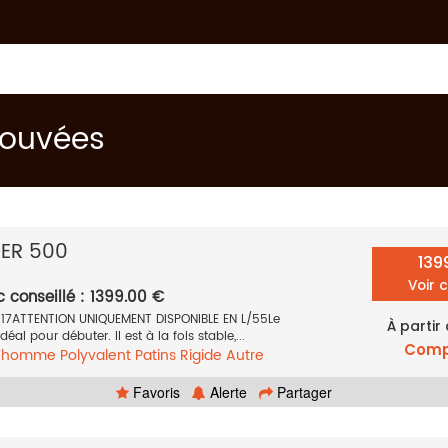
trouvées
PER 500
139
Voir 
c conseillé : 1399.00 €
017ATTENTION UNIQUEMENT DISPONIBLE EN L/55Le
À partir
éal pour débuter. Il est à la fois stable,...
Comp
e homme
Polyvalent
Patins
Rigide
Autre
Favoris
Alerte
Partager