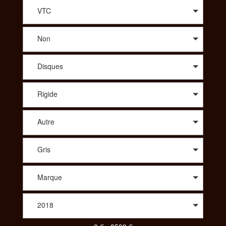
conseil avisé sur le modèle qui vous correspond, SportAdvice
vous propose le meilleur prix. A travers une large sélection de
VTC
modèles, vous trouverez des vélos de route : compétition,
cyclo-cross, aérodynamique, polyvalent, des vélos Tout
Non
Terrains : all-mountain, enduro, descente/freeride, fat, dirt. Afin
de vous proposer les meilleurs produits spécialisés vous
pourrez aussi choisir le vélo idéal dans des gammes comme le
Disques
Trekking : VTC, Rando/voyage, vélo couché ou bien même
parmi un choix de tandem, de BMX, des vélos pliants, des
vélos de ville ou encore des draisiennes. Pour votre enfant
Rigide
aussi vous aurez le choix parmi une diversité de vélos. Pour
consulter et trouver le vélo parfait pour votre pratique,
SportAdvice propose différents critères à sélectionner pour
Autre
toujours vous proposer la meilleure offre au meilleur prix.
Gris
Marque
2018