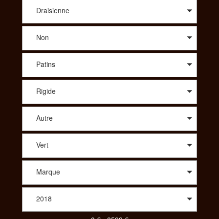
conseil avisé sur le modèle qui vous correspond, SportAdvice
vous propose le meilleur prix. A travers une large sélection de
Draisienne
modèles, vous trouverez des vélos de route : compétition,
cyclo-cross, aérodynamique, polyvalent, des vélos Tout
Non
Terrains : all-mountain, enduro, descente/freeride, fat, dirt. Afin
de vous proposer les meilleurs produits spécialisés vous
pourrez aussi choisir le vélo idéal dans des gammes comme le
Patins
Trekking : VTC, Rando/voyage, vélo couché ou bien même
parmi un choix de tandem, de BMX, des vélos pliants, des
vélos de ville ou encore des draisiennes. Pour votre enfant
Rigide
aussi vous aurez le choix parmi une diversité de vélos. Pour
consulter et trouver le vélo parfait pour votre pratique,
SportAdvice propose différents critères à sélectionner pour
Autre
toujours vous proposer la meilleure offre au meilleur prix.
Vert
Marque
2018