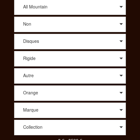
conseil avisé sur le modèle qui vous correspond, SportAdvice
vous propose le meilleur prix. A travers une large sélection de
All Mountain
modèles, vous trouverez des vélos de route : compétition,
cyclo-cross, aérodynamique, polyvalent, des vélos Tout
Non
Terrains : all-mountain, enduro, descente/freeride, fat, dirt. Afin
de vous proposer les meilleurs produits spécialisés vous
pourrez aussi choisir le vélo idéal dans des gammes comme le
Disques
Trekking : VTC, Rando/voyage, vélo couché ou bien même
parmi un choix de tandem, de BMX, des vélos pliants, des
vélos de ville ou encore des draisiennes. Pour votre enfant
Rigide
aussi vous aurez le choix parmi une diversité de vélos. Pour
consulter et trouver le vélo parfait pour votre pratique,
SportAdvice propose différents critères à sélectionner pour
Autre
toujours vous proposer la meilleure offre au meilleur prix.
Orange
Marque
Collection