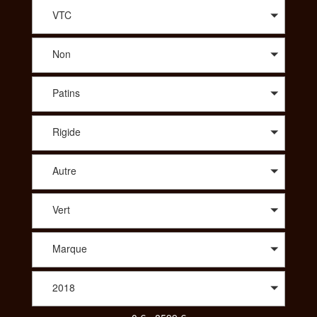
conseil avisé sur le modèle qui vous correspond, SportAdvice
vous propose le meilleur prix. A travers une large sélection de
VTC
modèles, vous trouverez des vélos de route : compétition,
cyclo-cross, aérodynamique, polyvalent, des vélos Tout
Non
Terrains : all-mountain, enduro, descente/freeride, fat, dirt. Afin
de vous proposer les meilleurs produits spécialisés vous
pourrez aussi choisir le vélo idéal dans des gammes comme le
Patins
Trekking : VTC, Rando/voyage, vélo couché ou bien même
parmi un choix de tandem, de BMX, des vélos pliants, des
vélos de ville ou encore des draisiennes. Pour votre enfant
Rigide
aussi vous aurez le choix parmi une diversité de vélos. Pour
consulter et trouver le vélo parfait pour votre pratique,
SportAdvice propose différents critères à sélectionner pour
Autre
toujours vous proposer la meilleure offre au meilleur prix.
Vert
Marque
2018