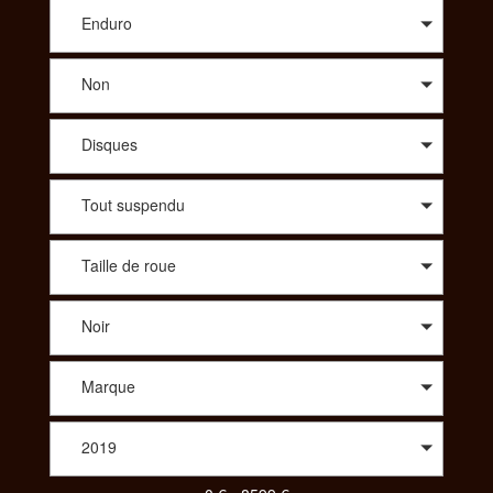
conseil avisé sur le modèle qui vous correspond, SportAdvice
vous propose le meilleur prix. A travers une large sélection de
Enduro
modèles, vous trouverez des vélos de route : compétition,
cyclo-cross, aérodynamique, polyvalent, des vélos Tout
Non
Terrains : all-mountain, enduro, descente/freeride, fat, dirt. Afin
de vous proposer les meilleurs produits spécialisés vous
pourrez aussi choisir le vélo idéal dans des gammes comme le
Disques
Trekking : VTC, Rando/voyage, vélo couché ou bien même
parmi un choix de tandem, de BMX, des vélos pliants, des
vélos de ville ou encore des draisiennes. Pour votre enfant
Tout suspendu
aussi vous aurez le choix parmi une diversité de vélos. Pour
consulter et trouver le vélo parfait pour votre pratique,
SportAdvice propose différents critères à sélectionner pour
Taille de roue
toujours vous proposer la meilleure offre au meilleur prix.
Noir
Marque
2019