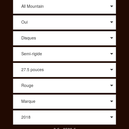
conseil avisé sur le modèle qui vous correspond, SportAdvice
vous propose le meilleur prix. A travers une large sélection de
All Mountain
modèles, vous trouverez des vélos de route : compétition,
cyclo-cross, aérodynamique, polyvalent, des vélos Tout
Oui
Terrains : all-mountain, enduro, descente/freeride, fat, dirt. Afin
de vous proposer les meilleurs produits spécialisés vous
pourrez aussi choisir le vélo idéal dans des gammes comme le
Disques
Trekking : VTC, Rando/voyage, vélo couché ou bien même
parmi un choix de tandem, de BMX, des vélos pliants, des
vélos de ville ou encore des draisiennes. Pour votre enfant
Semi-rigide
aussi vous aurez le choix parmi une diversité de vélos. Pour
consulter et trouver le vélo parfait pour votre pratique,
SportAdvice propose différents critères à sélectionner pour
27.5 pouces
toujours vous proposer la meilleure offre au meilleur prix.
Rouge
Marque
2018