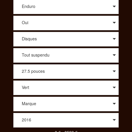
conseil avisé sur le modèle qui vous correspond, SportAdvice
vous propose le meilleur prix. A travers une large sélection de
Enduro
modèles, vous trouverez des vélos de route : compétition,
cyclo-cross, aérodynamique, polyvalent, des vélos Tout
Oui
Terrains : all-mountain, enduro, descente/freeride, fat, dirt. Afin
de vous proposer les meilleurs produits spécialisés vous
pourrez aussi choisir le vélo idéal dans des gammes comme le
Disques
Trekking : VTC, Rando/voyage, vélo couché ou bien même
parmi un choix de tandem, de BMX, des vélos pliants, des
vélos de ville ou encore des draisiennes. Pour votre enfant
Tout suspendu
aussi vous aurez le choix parmi une diversité de vélos. Pour
consulter et trouver le vélo parfait pour votre pratique,
SportAdvice propose différents critères à sélectionner pour
27.5 pouces
toujours vous proposer la meilleure offre au meilleur prix.
Vert
Marque
2016