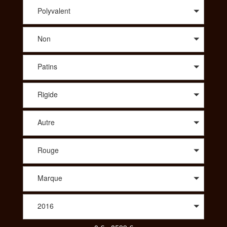
conseil avisé sur le modèle qui vous correspond, SportAdvice
vous propose le meilleur prix. A travers une large sélection de
Polyvalent
modèles, vous trouverez des vélos de route : compétition,
cyclo-cross, aérodynamique, polyvalent, des vélos Tout
Non
Terrains : all-mountain, enduro, descente/freeride, fat, dirt. Afin
de vous proposer les meilleurs produits spécialisés vous
pourrez aussi choisir le vélo idéal dans des gammes comme le
Patins
Trekking : VTC, Rando/voyage, vélo couché ou bien même
parmi un choix de tandem, de BMX, des vélos pliants, des
vélos de ville ou encore des draisiennes. Pour votre enfant
Rigide
aussi vous aurez le choix parmi une diversité de vélos. Pour
consulter et trouver le vélo parfait pour votre pratique,
SportAdvice propose différents critères à sélectionner pour
Autre
toujours vous proposer la meilleure offre au meilleur prix.
Rouge
Marque
2016